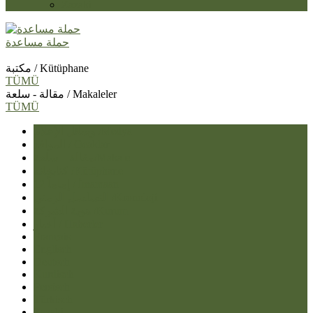
Zazaki
حملة مساعدة
مكتبة / Kütüphane
TÜMÜ
مقالة - سلعة / Makaleler
TÜMÜ
وسائل الإعلام /Medya
المواقد / Ocaklar
مقالة – سلعة/Makale
کتابخانه /Kütüphane
12 إماماً / İmamaan
التسلسل الزمني /Kronoloji
هوية الشركة /Kurum
أخبار / Haberler
Français
Englisch
Deutsch
Kurdisch
Persisch
Türkisch
Zazaki